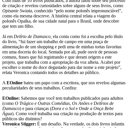
Com mais de 10 livros publicados, a autora falou sobre seu processo
de criação e revelou curiosidades sobre alguns de seus livros, como
Opisanie Swiata
, conhecido “pelo nome polonês impronunciável”,
como ela mesma descreve. A história central relata a viagem do
polonês Opalka, de sua cidade natal para o Brasil, onde descobre
que tem um filho.
Já em
Delírio de Damasco,
ela conta como foi a escolha pelo título
do livro, “fui fazer um trabalho de campo em uma praça de
alimentação de um shopping e pedi uma de minhas tortas favoritas
em uma doceria do local. Sentada por ali, pude ouvir de pessoas
comuns, frases que fui registrando e que deram origem a este
projeto, que trabalha com a apropriação da voz alheia. Acabei por
escolher o nome do doce degustado para dar nome a este projeto”,
relata Veronica contando todos os detalhes ao público.
A
EOnline
bateu um papo com a escritora, que nos revelou algumas
peculiaridades de seus trabalhos. Confira:
EOnline:
Sabemos que você tem trabalhos publicados para adultos
(como
O Trágico e Outras Comédias
,
Os Anões
e
Delírios de
Damasco
) e para crianças (
Dora e o Sol
e
Onde a Onça Bebe
Água
). Como você trabalha sua criação na produção de textos para
públicos tão distintos?
Veronica Stigger:
É um desafio. Na verdade, os dois livros infantis