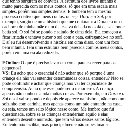
que tenho surgiram de convites. A estrutura dos livros infantis é
muito parecida com os meus contos, só que em uma escala mais
simples, porém não simples demais. E também tem o mesmo
processo criativo que meus contos, ou seja
Dora e o Sol
, por
exemplo, surgiu de uma história que me contaram: a Dora era uma
cachorra de minha mãe e um dia estava deitada no sofá da sala onde
batia sol. O sol foi se pondo e saindo de cima dela. Ela começou a
ficar irritada e tentava puxar o sol com a pata, esfregando-a no sofá.
E aí eu fui desenvolvendo a história em cima disso, com um foco
bem infantil. Tem uma estrutura bem parecida com os meus contos,
porém em uma escala reduzida.
EOnline:
O que é preciso levar em conta para escrever para os
pequenos?
VS:
Eu acho que o essencial é não achar que só porque é uma
criança ela não vai entender determinadas coisas, entendeu? Não se
pode confundir e achar que criança não vai ter capacidade de
compreensão. Acho que esse pode ser o maior erro. A criança
apenas não conhece ainda muitas coisas. Por exemplo, em
Dora e o
Sol
o sol vai se pondo e depois ele aparece na história, não como um
solzinho com carinha, mas apenas como um raio entrando na casa,
ou seja, temos um salto lógico nesse conto. Me lembro que fui
questionada, sobre se as crianças entenderiam aquilo e elas
entendem desenho animado, que tem vários desses saltos lógicos.
Eu tento não facilitar, mas principalmente não subestimar a