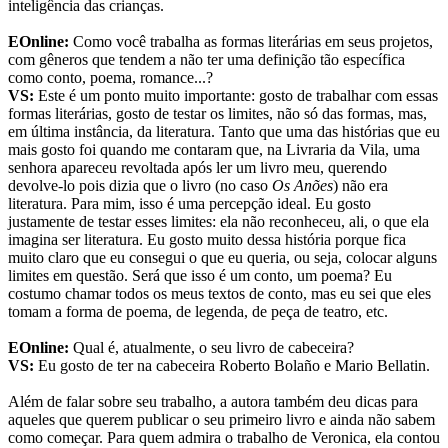
inteligência das crianças.
EOnline:
Como você trabalha as formas literárias em seus projetos,
com gêneros que tendem a não ter uma definição tão específica
como conto, poema, romance...?
VS:
Este é um ponto muito importante: gosto de trabalhar com essas
formas literárias, gosto de testar os limites, não só das formas, mas,
em última instância, da literatura. Tanto que uma das histórias que eu
mais gosto foi quando me contaram que, na Livraria da Vila, uma
senhora apareceu revoltada após ler um livro meu, querendo
devolve-lo pois dizia que o livro (no caso
Os Anões
) não era
literatura. Para mim, isso é uma percepção ideal. Eu gosto
justamente de testar esses limites: ela não reconheceu, ali, o que ela
imagina ser literatura. Eu gosto muito dessa história porque fica
muito claro que eu consegui o que eu queria, ou seja, colocar alguns
limites em questão. Será que isso é um conto, um poema? Eu
costumo chamar todos os meus textos de conto, mas eu sei que eles
tomam a forma de poema, de legenda, de peça de teatro, etc.
EOnline:
Qual é, atualmente, o seu livro de cabeceira?
VS:
Eu gosto de ter na cabeceira Roberto Bolaño e Mario Bellatin.
Além de falar sobre seu trabalho, a autora também deu dicas para
aqueles que querem publicar o seu primeiro livro e ainda não sabem
como começar. Para quem admira o trabalho de Veronica, ela contou