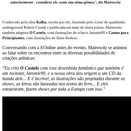
anteriormente - considera ele como sua alma-gêmea", diz Mairowitz
Conhecido pela obra
Kafka
, escrita por ele, ilustrada pelo ícone do quadrinho
underground Robert Crumb e publicada em mais de trinta países, Mairowitz
também adaptou
O Castelo
, com ilustrações do tcheco Jaromir99 e
Camus para
Principiantes
, com ilustrações de Alain Korkos.
Conversando com a EOnline antes do evento, Mairowitz se animou
ao falar sobre os encontros entre as diversas possibilidades de
criações artísticas:
"Eu criei
O Castelo
com esse desenhista fantástico que também é
um rockstar, Jaromir99, e a nossa obra deu origem a um CD da
banda dele... E é incrível, as ilustrações são projetadas durante os
shows, as letras são baseadas nos textos do livro... E eles
estouraram, fazem shows por toda a Europa com isso."