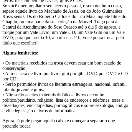
livros, mas também de DVDs, gibis e CDs.
Se você quer ampliar o seu acervo pessoal, e sem nenhum custo,
separe aquele livro do Machado de Assis, ou do João Guimarães
Rosa, seus CDs do Roberto Carlos e do Tim Maia, aquele filme do
Chaplin, ou uma parte da sua coleção da Marvel. Traga para a
Central de Atendimento do Sesc Osasco até o dia 9 de agosto, e
troque por um Vale Livro, um Vale CD, um Vale Gibi ou um Vale
DVD, para que no dia 10, a partir das 11h, você possa trocar pelo
título que escolher!
Alguns lembretes:
• Os materiais recebidos na troca devem estar em bom estado de
conservação;
• A troca será de livro por livro, gibi por gibi, DVD por DVD e CD
por CD;
• Serão permitidos livros de literatura estrangeira, nacional, infantil,
infanto-juvenil e gibis;
• Não serão aceitos materiais didáticos, livros de cunho
político/partidário, religioso, lista de endereços e telefones, teses e
dissertações, enciclopédias, pornográficos e sobre sexologia, código
civil e legislação e livros de informática.
Agora, já pode pegar aquela caixa e começar a separar o que
pretende trocar!