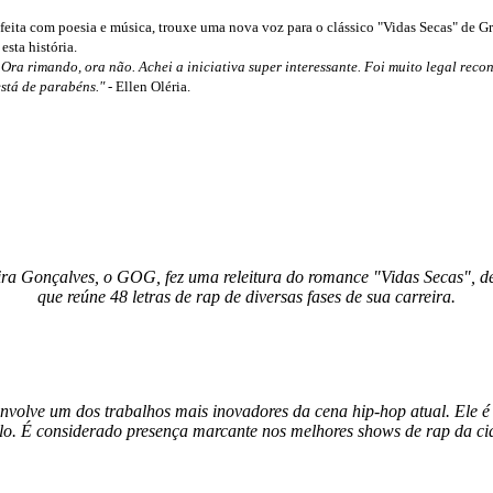
a, feita com poesia e música, trouxe uma nova voz para o clássico "Vidas Secas" de 
esta história.
Ora rimando, ora não. Achei a iniciativa super interessante. Foi muito legal reco
está de parabéns."
- Ellen Oléria.
ira Gonçalves, o GOG, fez uma releitura do romance "Vidas Secas", d
que reúne 48 letras de rap de diversas fases de sua carreira.
nvolve um dos trabalhos mais inovadores da cena hip-hop atual. Ele é
lo. É considerado presença marcante nos melhores shows de rap da ci