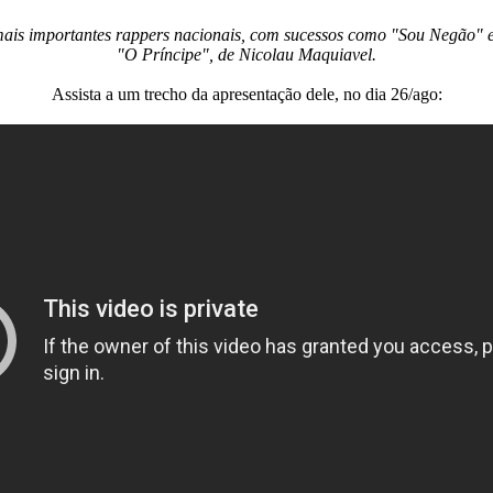
is importantes rappers nacionais, com sucessos como "Sou Negão" e "
"O Príncipe", de Nicolau Maquiavel.
Assista a um trecho da apresentação dele, no dia 26/ago: