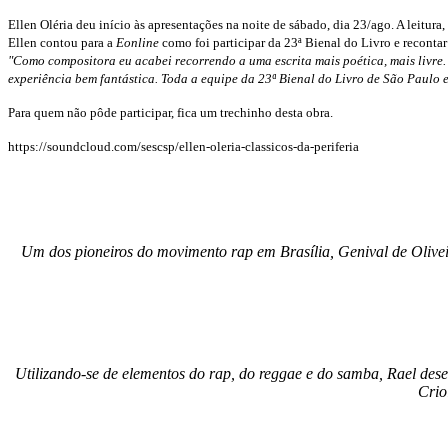
Ellen Oléria deu início às apresentações na noite de sábado, dia 23/ago. A leitur
Ellen contou para a
Eonline
como foi participar da
23ª Bienal do Livro e recontar 
"Como compositora eu acabei recorrendo a uma escrita mais poética, mais livre. 
experiência bem fantástica. Toda a equipe da 23
ª Bienal do Livro de São Paulo
Para quem não pôde participar, fica um trechinho desta obra.
https://soundcloud.com/sescsp/ellen-oleria-classicos-da-periferia
Um dos pioneiros do movimento rap em Brasília, Genival de Olive
Utilizando-se de elementos do rap, do reggae e do samba, Rael dese
Crio