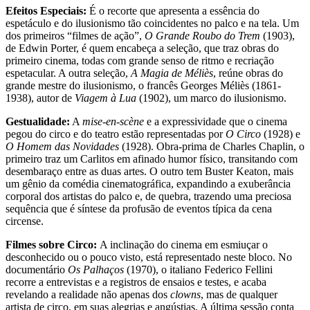
Efeitos Especiais:
É o recorte que apresenta a essência do
espetáculo e do ilusionismo tão coincidentes no palco e na tela. Um
dos primeiros “filmes de ação”,
O Grande Roubo do Trem
(1903),
de Edwin Porter, é quem encabeça a seleção, que traz obras do
primeiro cinema, todas com grande senso de ritmo e recriação
espetacular. A outra seleção,
A Magia de Méliès
, reúne obras do
grande mestre do ilusionismo, o francês Georges Méliès (1861-
1938), autor de
Viagem à Lua
(1902), um marco do ilusionismo.
Gestualidade:
A
mise-en-scène
e a expressividade que o cinema
pegou do circo e do teatro estão representadas por
O Circo
(1928) e
O Homem das Novidades
(1928). Obra-prima de Charles Chaplin, o
primeiro traz um Carlitos em afinado humor físico, transitando com
desembaraço entre as duas artes. O outro tem Buster Keaton, mais
um gênio da comédia cinematográfica, expandindo a exuberância
corporal dos artistas do palco e, de quebra, trazendo uma preciosa
sequência que é síntese da profusão de eventos típica da cena
circense.
Filmes sobre Circo:
A inclinação do cinema em esmiuçar o
desconhecido ou o pouco visto, está representado neste bloco. No
documentário
Os Palhaços
(1970), o italiano Federico Fellini
recorre a entrevistas e a registros de ensaios e testes, e acaba
revelando a realidade não apenas dos
clowns
, mas de qualquer
artista de circo, em suas alegrias e angústias. A última sessão conta