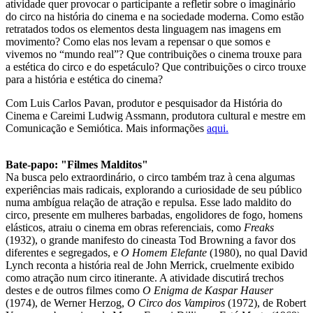
atividade quer provocar o participante a refletir sobre o imaginário
do circo na história do cinema e na sociedade moderna. Como estão
retratados todos os elementos desta linguagem nas imagens em
movimento? Como elas nos levam a repensar o que somos e
vivemos no “mundo real”? Que contribuições o cinema trouxe para
a estética do circo e do espetáculo? Que contribuições o circo trouxe
para a história e estética do cinema?
Com Luis Carlos Pavan, produtor e pesquisador da História do
Cinema e Careimi Ludwig Assmann, produtora cultural e mestre em
Comunicação e Semiótica. Mais informações
aqui.
Bate-papo: "Filmes Malditos"
Na busca pelo extraordinário, o circo também traz à cena algumas
experiências mais radicais, explorando a curiosidade de seu público
numa ambígua relação de atração e repulsa. Esse lado maldito do
circo, presente em mulheres barbadas, engolidores de fogo, homens
elásticos, atraiu o cinema em obras referenciais, como
Freaks
(1932), o grande manifesto do cineasta Tod Browning a favor dos
diferentes e segregados, e
O Homem Elefante
(1980), no qual David
Lynch reconta a história real de John Merrick, cruelmente exibido
como atração num circo itinerante. A atividade discutirá trechos
destes e de outros filmes como
O Enigma de Kaspar Hauser
(1974), de Werner Herzog,
O Circo dos Vampiros
(1972), de Robert