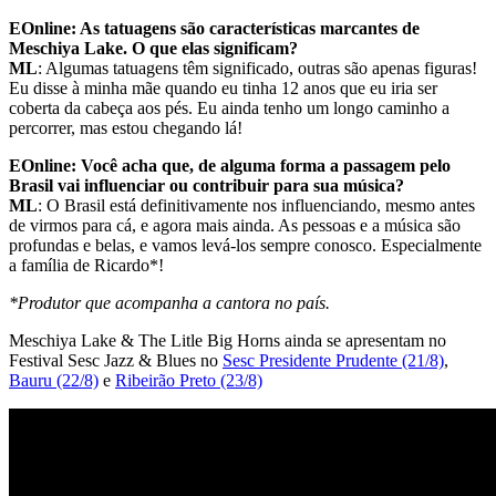
EOnline: As tatuagens são características marcantes de
Meschiya Lake. O que elas significam?
ML
: Algumas tatuagens têm significado, outras são apenas figuras!
Eu disse à minha mãe quando eu tinha 12 anos que eu iria ser
coberta da cabeça aos pés. Eu ainda tenho um longo caminho a
percorrer, mas estou chegando lá!
EOnline: Você acha que, de alguma forma a passagem pelo
Brasil vai influenciar ou contribuir para sua música?
ML
: O Brasil está definitivamente nos influenciando, mesmo antes
de virmos para cá, e agora mais ainda. As pessoas e a música são
profundas e belas, e vamos levá-los sempre conosco. Especialmente
a família de Ricardo*!
*Produtor que acompanha a cantora no país.
Meschiya Lake & The Litle Big Horns ainda se apresentam no
Festival Sesc Jazz & Blues no
Sesc Presidente Prudente (21/8)
,
Bauru (22/8)
e
Ribeirão Preto (23/8)