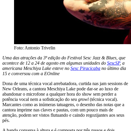
Foto: Antonio Trivelin
Uma das atrações da 3ª edição do Festival Sesc Jazz & Blues, que
acontece de 12 a 24 de agosto em algumas unidades do
SescSP
, a
americana Meschiya Lake esteve no
Sesc Piracicaba
no último dia
15 e conversou com a EOnline
Dona de uma técnica vocal arrebatadora, curtida nas jam sessions de
New Orleans, a cantora Meschiya Lake pode dar-se ao luxo de
abandonar o microfone a qualquer hora do show sem perder a
potência vocal nem a sofisticação do seu
growl
(técnica vocal).
Marcantes como as inúmeras tatuagens, o desenho das notas que a
cantora imprime nas claves e pautas, com um pouco mais de
atenção, podem ser vistos flutuando e caindo regozijantes aos seus
pés.
A banda conversa à altura e é composta por três russos e dois