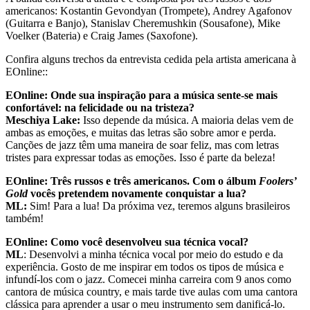
americanos: Kostantin Gevondyan (Trompete), Andrey Agafonov
(Guitarra e Banjo), Stanislav Cheremushkin (Sousafone), Mike
Voelker (Bateria) e Craig James (Saxofone).
Confira alguns trechos da entrevista cedida pela artista americana à
EOnline::
EOnline: Onde sua inspiração para a música sente-se mais
confortável: na felicidade ou na tristeza?
Meschiya Lake:
Isso depende da música. A maioria delas vem de
ambas as emoções, e muitas das letras são sobre amor e perda.
Canções de jazz têm uma maneira de soar feliz, mas com letras
tristes para expressar todas as emoções. Isso é parte da beleza!
EOnline: Três russos e três americanos. Com o álbum
Foolers’
Gold
vocês pretendem novamente conquistar a lua?
ML:
Sim! Para a lua! Da próxima vez, teremos alguns brasileiros
também!
EOnline: Como você desenvolveu sua técnica vocal?
ML
: Desenvolvi a minha técnica vocal por meio do estudo e da
experiência. Gosto de me inspirar em todos os tipos de música e
infundí-los com o jazz. Comecei minha carreira com 9 anos como
cantora de música country, e mais tarde tive aulas com uma cantora
clássica para aprender a usar o meu instrumento sem danificá-lo.