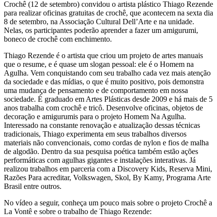
Crochê (12 de setembro) convidou o artista plástico Thiago Rezende
para realizar oficinas gratuitas de crochê, que acontecem na sexta dia
8 de setembro, na Associação Cultural Dell’Arte e na unidade.
Nelas, os participantes poderão aprender a fazer um amigurumi,
boneco de crochê com enchimento.
Thiago Rezende é o artista que criou um projeto de artes manuais
que o resume, e é quase um slogan pessoal: ele é o Homem na
Agulha. Vem conquistando com seu trabalho cada vez mais atenção
da sociedade e das mídias, o que é muito positivo, pois demonstra
uma mudança de pensamento e de comportamento em nossa
sociedade. É graduado em Artes Plásticas desde 2009 e há mais de 5
anos trabalha com crochê e tricô. Desenvolve oficinas, objetos de
decoração e amigurumis para o projeto Homem Na Agulha.
Interessado na constante renovação e atualização dessas técnicas
tradicionais, Thiago experimenta em seus trabalhos diversos
materiais não convencionais, como cordas de nylon e fios de malha
de algodão. Dentro da sua pesquisa poética também estão ações
performáticas com agulhas gigantes e instalações interativas. Já
realizou trabalhos em parceria com a Discovery Kids, Reserva Mini,
Razões Para acreditar, Volkswagen, Skol, By Kamy, Programa Arte
Brasil entre outros.
No vídeo a seguir, conheça um pouco mais sobre o projeto Crochê a
La Vontê e sobre o trabalho de Thiago Rezende: