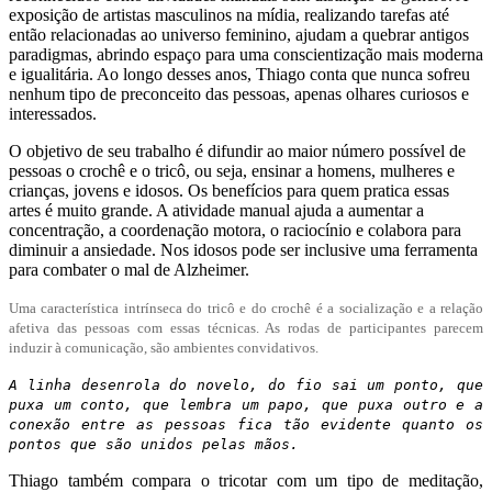
exposição de artistas masculinos na mídia, realizando tarefas até
então relacionadas ao universo feminino, ajudam a quebrar antigos
paradigmas, abrindo espaço para uma conscientização mais moderna
e igualitária. Ao longo desses anos, Thiago conta que nunca sofreu
nenhum tipo de preconceito das pessoas, apenas olhares curiosos e
interessados.
O objetivo de seu trabalho é difundir ao maior número possível de
pessoas o crochê e o tricô, ou seja, ensinar a homens, mulheres e
crianças, jovens e idosos. Os benefícios para quem pratica essas
artes é muito grande. A atividade manual ajuda a aumentar a
concentração, a coordenação motora, o raciocínio e colabora para
diminuir a ansiedade. Nos idosos pode ser inclusive uma ferramenta
para combater o mal de Alzheimer.
Uma característica intrínseca do tricô e do crochê é a socialização e a relação
afetiva das pessoas com essas técnicas. As rodas de participantes parecem
induzir à comunicação, são ambientes convidativos.
A linha desenrola do novelo, do fio sai um ponto, que
puxa um conto, que lembra um papo, que puxa outro e a
conexão entre as pessoas fica tão evidente quanto os
pontos que são unidos pelas mãos.
Thiago também compara o tricotar com um tipo de meditação,