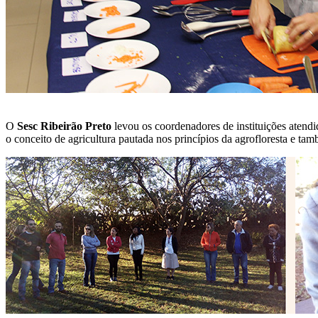
O
Sesc Ribeirão Preto
levou os coordenadores de instituições atend
o conceito de agricultura pautada nos princípios da agrofloresta e t