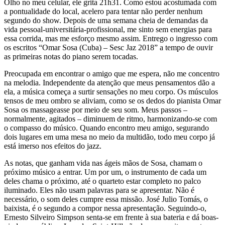
Olho no meu celular, ele grita 21h31. Como estou acostumada com
a pontualidade do local, acelero para tentar não perder nenhum
segundo do show. Depois de uma semana cheia de demandas da
vida pessoal-universitária-profissional, me sinto sem energias para
essa corrida, mas me esforço mesmo assim. Entrego o ingresso com
os escritos “Omar Sosa (Cuba) – Sesc Jaz 2018” a tempo de ouvir
as primeiras notas do piano serem tocadas.
Preocupada em encontrar o amigo que me espera, não me concentro
na melodia. Independente da atenção que meus pensamentos dão a
ela, a música começa a surtir sensações no meu corpo. Os músculos
tensos de meu ombro se aliviam, como se os dedos do pianista Omar
Sosa os massageasse por meio de seu som. Meus passos –
normalmente, agitados – diminuem de ritmo, harmonizando-se com
o compasso do músico. Quando encontro meu amigo, segurando
dois lugares em uma mesa no meio da multidão, todo meu corpo já
está imerso nos efeitos do jazz.
As notas, que ganham vida nas ágeis mãos de Sosa, chamam o
próximo músico a entrar. Um por um, o instrumento de cada um
deles chama o próximo, até o quarteto estar completo no palco
iluminado. Eles não usam palavras para se apresentar. Não é
necessário, o som deles cumpre essa missão. José Julio Tomás, o
baixista, é o segundo a compor nessa apresentação. Seguindo-o,
Ernesto Silveiro Simpson senta-se em frente à sua bateria e dá boas-