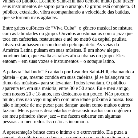
vindas ao público. Leandro Saint-Hill não demora muito para trazer
seus instrumentos de sopro para o arranjo. O grupo está completo. O
público, extasiado, vibra acompanhando a velocidade das batidas,
que se tornam mais agitadas.
Entre gritos eufóricos de “Viva Cuba”, o gênero musical se mistura
com as latinidades do grupo. Ouvidos acostumados com o jazz que
toca em cafeterias, restaurantes e até no metrô da capital paulista
talvez estranhassem o som tocado pelo quarteto. As veias da
América Latina pulsam em suas músicas. É um show alegre,
movimentado, que exalta as raízes afro-cubanas do grupo. Eles
entoam – em suas vozes e instrumentos – o sotaque latino.
A palavra “bailando” é cantada por Leandro Saint-Hill, chamando a
plateia – que, mesmo contida em suas cadeiras, já se balançava no
ritmo das músicas– para se levantar. Todos levantam. O público
aparenta ter, em sua maioria, entre 30 e 50 anos. Eu e meu amigo,
com nossos 20 e 18 anos, nos destoamos um pouco. Não procuro
muito, mas não vejo ninguém com uma idade próxima à nossa. Isso
não o impede de me puxar para dançar, assim como muitos outros
faziam. Meus passos desajeitados e desacostumados com o gênero –
era meu primeiro show jazz – me fazem esbarrar em algumas
pessoas ao meu redor. Isso não as incomoda.
A apresentação brinca com o íntimo e o extrovertido. Ela puxa a
energia do público para dançar, trazendo-o para perto e girando-o