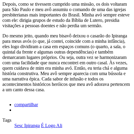
Depois, como se tivessem cumprido uma missão, os dois voltaram
para São Paulo e meu avô assumiu o comando de uma das igrejas
presbiterianas mais importantes do Brasil. Minha avó sempre esteve
com ele: dirigia grupos de estudo da Bíblia de Lutero, presidia
visitações a pessoas doentes e não perdia um sermão.
Do mesmo jeito, quando meu bisavô deixou o casarão do Ipiranga
para meus avós (o que, já contei, coincide com a minha infância),
eles logo dividiram a casa em espaços comuns (o quarto, a sala, o
quintal da frente e algumas outras dependências) e também
demarcaram lugares próprios. Ou seja, outra vez se harmonizaram
com uma facilidade que nunca encontrei em outro casal. Às vezes,
quem cuidava de mim era minha avó. Então, eu teria chá e alguma
história construtiva. Meu avô sempre aparecia com uma bússola e
uma narrativa épica. Cada sabor de infusão e todos os
acontecimentos históricos heróicos que meu avô adorava pertencem
a um canto dessa casa.
compartilhar
Tags
Sesc Ipiranga
É Logo Ali