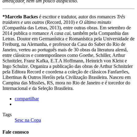
ameaçador, nem um pouco auspicioso.
*Marcelo Backes
é escritor e tradutor, autor dos romances
Três
traidores e uns outros
(Record, 2010) e
O último minuto
(Companhia das Letras, 2013), entre outras obras. Em setembro de
2014 publica o romance
A casa cai
, também pela Companhia das
Letras. Doutor em Germanística e Romanística pela Universidade de
Freiburg, na Alemanha, e professor da Casa do Saber do Rio de
Janeiro, verteu ao português mais de 30 obras da literatura alemã,
entre clássicos e contemporâneos como Goethe, Schiller, Arthur
Schnitzler, Franz Kafka, E.T.A Hoffmann, Heinrich von Kleist e
Ingo Schulze. Organiza a publicação das obras de Arthur Schnitzler
pela Editora Record e coordena a coleção de clássicos Fanfarrões,
Libertinas & Outros Heróis pela Civilização Brasileira. Nasceu em
Campina das Missões, RS, mora no Rio de Janeiro e é torcedor do
Internacional e da Seleção Brasileira.
compartilhar
Tags
Sesc na Copa
Fale conosco