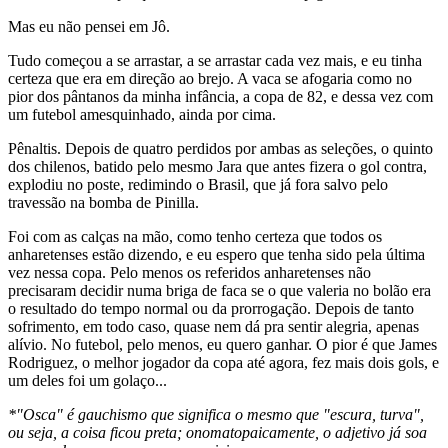
Mas eu não pensei em Jô.
Tudo começou a se arrastar, a se arrastar cada vez mais, e eu tinha
certeza que era em direção ao brejo. A vaca se afogaria como no
pior dos pântanos da minha infância, a copa de 82, e dessa vez com
um futebol amesquinhado, ainda por cima.
Pênaltis. Depois de quatro perdidos por ambas as seleções, o quinto
dos chilenos, batido pelo mesmo Jara que antes fizera o gol contra,
explodiu no poste, redimindo o Brasil, que já fora salvo pelo
travessão na bomba de Pinilla.
Foi com as calças na mão, como tenho certeza que todos os
anharetenses estão dizendo, e eu espero que tenha sido pela última
vez nessa copa. Pelo menos os referidos anharetenses não
precisaram decidir numa briga de faca se o que valeria no bolão era
o resultado do tempo normal ou da prorrogação. Depois de tanto
sofrimento, em todo caso, quase nem dá pra sentir alegria, apenas
alívio. No futebol, pelo menos, eu quero ganhar. O pior é que James
Rodriguez, o melhor jogador da copa até agora, fez mais dois gols, e
um deles foi um golaço...
*"Osca" é gauchismo que significa o mesmo que "escura, turva",
ou seja, a coisa ficou preta; onomatopaicamente, o adjetivo já soa