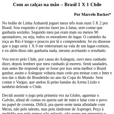
Com as calças na mão – Brasil 1 X 1 Chile
Por Marcelo Backes*
No bolão de Linha Anharetã joguei meus três reais num 5 X 2 pro
Brasil. Sou esquisito e preciso fazer jus à fama, sem contar que
ganharia sozinho. Segundo meu pai eram mais ou menos 90
apostadores, ou seja, todos os moradores do lugar. O caminho da
roça ao Rio é longo e poucos por lá o compreendem. Se eu dissesse
que o jogo seria 1 X 0 me enterrariam na vala de um lugar-comum,
e eu além disso não ganharia nada, mesmo acertando o resultado.
Vou torcer pelo Chile, por causa do Aránguiz, ouvi meu cunhado
dizer, depois lembrei que meu cunhado já morreu. Senti saudades,
mas antes lhe respondi que se fosse por isso seria melhor o Brasil
ganhar, assim o Aránguiz voltaria mais cedo pra treinar com o Inter e
nos dar o título do Brasileirão no ano da Copa do Mundo. Sem
contar o Vargas, que andou lá pelas bandas da Arena Lixão e
também defende o Chile.
Decidi assistir o jogo pela primeira vez na Globo, aguentar o
Galvão, afinal de contas eu queria sair de mim e falar com o povo
no papel de cronista. Difícil, pra quem sente tanta afinidade com
Messi, não pelo talento, mas pela síndrome de Asperger. Peço à
multidão que pelo menos não aplauda, não quero me perguntar o