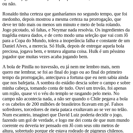
ou não.
Ronaldo tinha certeza que ganharíamos no segundo tempo, que foi
medonho, depois mostrou a mesma certeza na prorrogação, que
deve ter tido mais ou menos um minuto e meio de bola rolando.
Jogo picotado, só faltas, e Neymar nada resolvia. Os ingredientes da
tragédia estava dados, e de certo modo uma seleção que vai com Jô
para a Copa do Mundo, tolera a inoperância falha e constante de um
Daniel Alves, a merecia. Só Hulk, depois de entregar aquela bola
preciosa, jogava bem, e tentava alguma coisa. Hulk é um péssimo
jogador que muitas vezes acaba jogando bem.
A bola de Pinilla no travessão, eu já nem me lembro mais, nem
quero me lembrar, se foi ao final do jogo ou ao final do primeiro
tempo da prorrogação, antecipava a fortuna que eu nem sabia ainda
que nos bafejaria. A sombra do estádio descia sobre o campo e sobre
minha cabeça, tomando conta de tudo. Ouvi um trovão, foi apenas
um rojão, quase vi o véu do templo se rasgando pelo meio. No
campo não acontecia nada, a não ser quando o Chile pegava a bola
e os cabelos de 200 milhões de brasileiros ficavam em pé. Falsos
sofredores, torcedores de meia pataca exultavam ao se ver no telão.
Num escanteio, imaginei que David Luiz poderia decidir o jogo,
fazendo um gol de verdade, e logo me dei conta de que num mundo
coerente eu deveria ter pensado em Jô com seus oito metros de
altura, sobretudo porque ele estava rodeado de pigmeus chilenos.