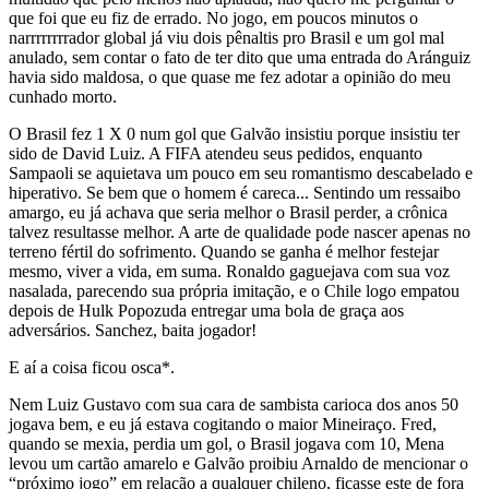
que foi que eu fiz de errado. No jogo, em poucos minutos o
narrrrrrrrador global já viu dois pênaltis pro Brasil e um gol mal
anulado, sem contar o fato de ter dito que uma entrada do Aránguiz
havia sido maldosa, o que quase me fez adotar a opinião do meu
cunhado morto.
O Brasil fez 1 X 0 num gol que Galvão insistiu porque insistiu ter
sido de David Luiz. A FIFA atendeu seus pedidos, enquanto
Sampaoli se aquietava um pouco em seu romantismo descabelado e
hiperativo. Se bem que o homem é careca... Sentindo um ressaibo
amargo, eu já achava que seria melhor o Brasil perder, a crônica
talvez resultasse melhor. A arte de qualidade pode nascer apenas no
terreno fértil do sofrimento. Quando se ganha é melhor festejar
mesmo, viver a vida, em suma. Ronaldo gaguejava com sua voz
nasalada, parecendo sua própria imitação, e o Chile logo empatou
depois de Hulk Popozuda entregar uma bola de graça aos
adversários. Sanchez, baita jogador!
E aí a coisa ficou osca*.
Nem Luiz Gustavo com sua cara de sambista carioca dos anos 50
jogava bem, e eu já estava cogitando o maior Mineiraço. Fred,
quando se mexia, perdia um gol, o Brasil jogava com 10, Mena
levou um cartão amarelo e Galvão proibiu Arnaldo de mencionar o
“próximo jogo” em relação a qualquer chileno, ficasse este de fora