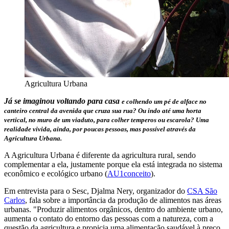
Agricultura Urbana
Já se imaginou voltando para casa
e colhendo um pé de alface no
canteiro central da avenida que cruza sua rua? Ou indo até uma horta
vertical, no muro de um viaduto, para colher temperos ou escarola?
Uma
realidade vivida, ainda, por poucas pessoas, mas possível através da
Agricultura Urbana.
A Agricultura Urbana é diferente da agricultura rural, sendo
complementar a ela, justamente porque ela está integrada no sistema
econômico e ecológico urbano (
AU1conceito
).
Em entrevista para o Sesc, Djalma Nery, organizador do
CSA São
Carlos
, fala sobre a importância da produção de alimentos nas áreas
urbanas. "Produzir alimentos orgânicos, dentro do ambiente urbano,
aumenta o contato do entorno das pessoas com a natureza, com a
questão da agricultura e propicia uma alimentação saudável à preço