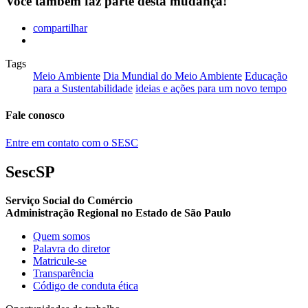
Você também faz parte desta mudança!
compartilhar
Tags
Meio Ambiente
Dia Mundial do Meio Ambiente
Educação
para a Sustentabilidade
ideias e ações para um novo tempo
Fale conosco
Entre em contato com o SESC
SescSP
Serviço Social do Comércio
Administração Regional no Estado de São Paulo
Quem somos
Palavra do diretor
Matricule-se
Transparência
Código de conduta ética