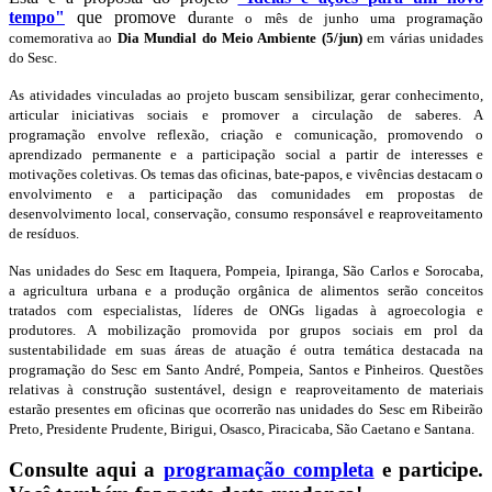
tempo"
que promove d
urante o mês de junho
uma programação
comemorativa ao
Dia Mundial do Meio Ambiente (5/jun)
em várias unidades
do Sesc.
As atividades vinculadas ao projeto buscam sensibilizar, gerar conhecimento,
articular iniciativas sociais e promover a circulação de saberes. A
programação
envolve reflexão, criação e comunicação, promovendo o
aprendizado permanente e a participação social
a partir de interesses e
motivações coletivas.
Os temas das oficinas, bate-papos, e vivências destacam o
envolvimento e a participação das comunidades em propostas de
desenvolvimento local, conservação, consumo responsável e reaproveitamento
de resíduos.
Nas unidades do Sesc em Itaquera, Pompeia, Ipiranga, São Carlos e Sorocaba,
a
agricultura urbana e a produção orgânica de alimentos
serão conceitos
tratados com especialistas,
líderes de ONGs ligadas à agroecologia e
produtores.
A mobilização promovida por grupos sociais em prol da
sustentabilidade em suas áreas de atuação é outra temática destacada na
programação do
Sesc em Santo André, Pompeia, Santos e Pinheiros
. Questões
relativas à construção sustentável, design e reaproveitamento de materiais
estarão presentes em oficinas que ocorrerão nas unidades do Sesc em Ribeirão
Preto, Presidente Prudente, Birigui, Osasco, Piracicaba, São Caetano e Santana.
Consulte aqui a
programação completa
e participe.