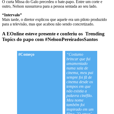
O curta Missa do Galo precedeu o bate-papo. Entre um corte e
outro, Nelson sussurrava para a pessoa sentada ao seu lado.
“Intervalo”
Mais tarde, o diretor explicou que aquele era um piloto produzido
para a televisão, mas que acabou não sendo concretizado.
A EOnline esteve presente e conferiu os
Trending
Topics
do papo com
#NelsonPereiradosSantos
#Começo
“Costumo
brincar que fui
amamentado
numa sala de
cinema, meu pai
sempre foi fã de
cinema desde os
tempos em que
não existia a
palavra cinéfilo.
Meu nome
também foi
inspirado em um
filme, ´
O amor
´