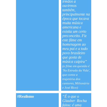
irmãos a
ouvirmos
também,
principalmente na
época que tocava
muita música
americana e
existia um certo
preconceito. Fiz
este filme em
homenagem ao
meu pai e a todo
povo brasileiro
que gosta de
música caipira”
(o filme em questão é
'Na Estrada da Vida',
que conta a
trajetória dos
cantores, Milionário
e José Rico)
#Realismo
“É o que o
Glauber Rocha
falou: é uma