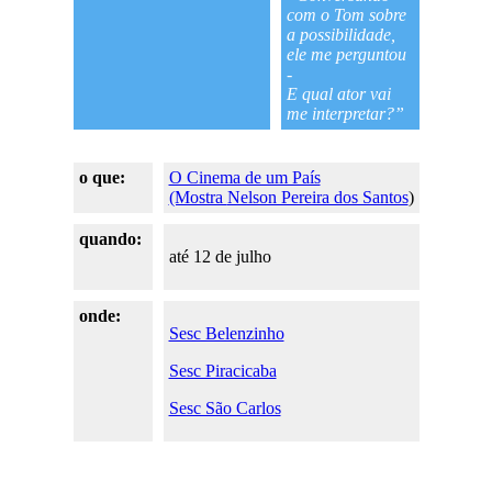
com o Tom sobre
a possibilidade,
ele me perguntou
-
E qual ator vai
me interpretar?”
o que:
O Cinema de um País
(Mostra
Nelson Pereira dos Santos
)
quando:
até 12 de julho
onde:
Sesc Belenzinho
Sesc Piracicaba
Sesc São Carlos