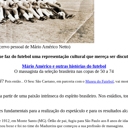
cervo pessoal de Mário Américo Netto)
e faz do futebol uma representação cultural que mereça ser discu
Mário Américo e outras histórias do futebol
O massagista da seleção brasileira nas copas de 50 a 74
 é?
Pois então... O Sesc São Caetano, em parceria com o
Museu do Futebol
, vai mos
a partir de uma paixão intrínseca do espírito brasileiro. Nos estádios, t
s fundamentais para a realização do espetáculo e para os resultados al
 1912, em Monte Santo (MG). Órfão de pai, fugiu para São Paulo aos 8 anos de id
inou boxe e foi no time do Madureira que começou a sua profissão de massagista.