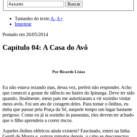
Tamanho do texto
A-
A+
Imprimir
Postado em
26/05/2014
Capítulo 04: A Casa do Avô
Por Ricardo Lísias
Eu não estava rezando mas, dessa vez, preferi não responder. Acho
que comecei a gostar de silêncio no bairro do Ipiranga. Deve ter sido
quando, finalmente, meus pais me autorizaram a vir sozinho visitar
meus avós. Foi um ato de coragem deles. Para tomar o ônibus, eu
tinha que passar pela Praça da Sé, naquele tempo um lugar bastante
perigoso. Como eu já ia sozinho às passeatas, eles devem ter achado
que o filho aprendera a correr riscos.
Aqueles ônibus elétricos ainda existem? Fascinado, entrei na linha
Gentil de Moura e, quinze minutos depois, o cabo se desconectou