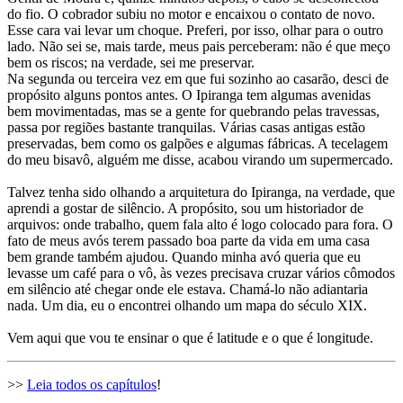
do fio. O cobrador subiu no motor e encaixou o contato de novo.
Esse cara vai levar um choque. Preferi, por isso, olhar para o outro
lado. Não sei se, mais tarde, meus pais perceberam: não é que meço
bem os riscos; na verdade, sei me preservar.
Na segunda ou terceira vez em que fui sozinho ao casarão, desci de
propósito alguns pontos antes. O Ipiranga tem algumas avenidas
bem movimentadas, mas se a gente for quebrando pelas travessas,
passa por regiões bastante tranquilas. Várias casas antigas estão
preservadas, bem como os galpões e algumas fábricas. A tecelagem
do meu bisavô, alguém me disse, acabou virando um supermercado.
Talvez tenha sido olhando a arquitetura do Ipiranga, na verdade, que
aprendi a gostar de silêncio. A propósito, sou um historiador de
arquivos: onde trabalho, quem fala alto é logo colocado para fora. O
fato de meus avós terem passado boa parte da vida em uma casa
bem grande também ajudou. Quando minha avó queria que eu
levasse um café para o vô, às vezes precisava cruzar vários cômodos
em silêncio até chegar onde ele estava. Chamá-lo não adiantaria
nada. Um dia, eu o encontrei olhando um mapa do século XIX.
Vem aqui que vou te ensinar o que é latitude e o que é longitude.
>>
Leia todos os capítulos
!