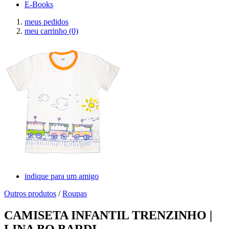
E-Books
meus pedidos
meu carrinho
(0)
indique para um amigo
Outros produtos
/
Roupas
CAMISETA INFANTIL TRENZINHO |
LINA BO BARDI