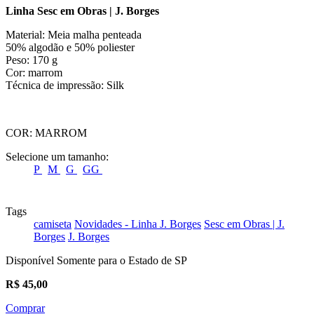
Linha Sesc em Obras | J. Borges
Material: Meia malha penteada
50% algodão e 50% poliester
Peso: 170 g
Cor: marrom
Técnica de impressão: Silk
COR:
MARROM
Selecione um tamanho:
P
M
G
GG
Tags
camiseta
Novidades - Linha J. Borges
Sesc em Obras | J.
Borges
J. Borges
Disponível Somente para o Estado de SP
R$
45,00
Comprar