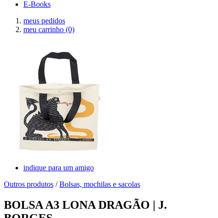
E-Books
meus pedidos
meu carrinho
(0)
indique para um amigo
Outros produtos
/
Bolsas, mochilas e sacolas
BOLSA A3 LONA DRAGÃO | J.
BORGES