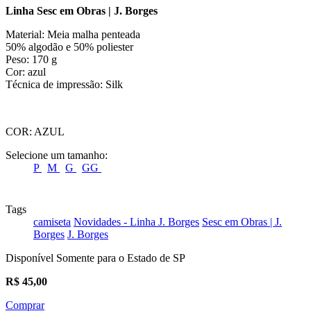
Linha Sesc em Obras | J. Borges
Material: Meia malha penteada
50% algodão e 50% poliester
Peso: 170 g
Cor: azul
Técnica de impressão: Silk
COR:
AZUL
Selecione um tamanho:
P
M
G
GG
Tags
camiseta
Novidades - Linha J. Borges
Sesc em Obras | J.
Borges
J. Borges
Disponível Somente para o Estado de SP
R$
45,00
Comprar