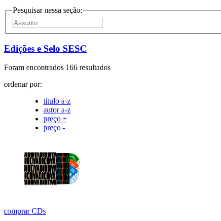
Pesquisar nessa seção:
Edições e Selo SESC
Foram encontrados 166 resultados
ordenar por:
título a-z
autor a-z
preço +
preço -
comprar
CDs