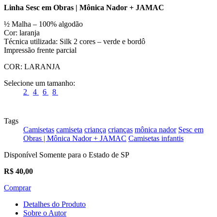
Linha Sesc em Obras | Mônica Nador + JAMAC
½ Malha – 100% algodão
Cor: laranja
Técnica utilizada: Silk 2 cores – verde e bordô
Impressão frente parcial
COR:
LARANJA
Selecione um tamanho:
2
4
6
8
Tags
Camisetas
camiseta
criança
crianças
mônica nador
Sesc em
Obras | Mônica Nador + JAMAC
Camisetas infantis
Disponível Somente para o Estado de SP
R$
40,00
Comprar
Detalhes do Produto
Sobre o Autor