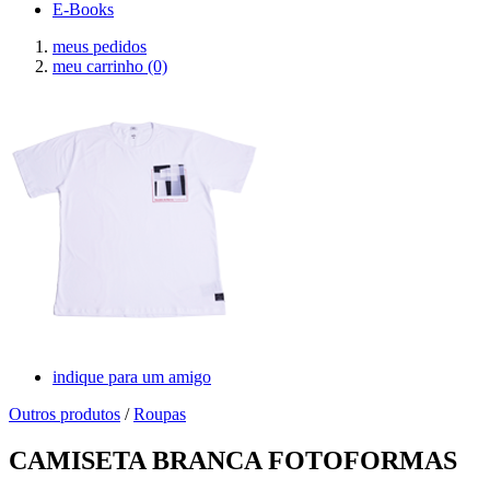
E-Books
meus pedidos
meu carrinho
(0)
indique para um amigo
Outros produtos
/
Roupas
CAMISETA BRANCA FOTOFORMAS