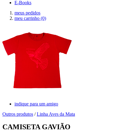
E-Books
meus pedidos
meu carrinho
(0)
indique para um amigo
Outros produtos
/
Linha Aves da Mata
CAMISETA GAVIÃO