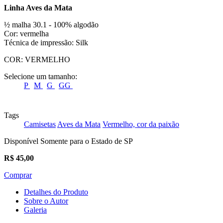
Linha Aves da Mata
½ malha 30.1 - 100% algodão
Cor: vermelha
Técnica de impressão: Silk
COR:
VERMELHO
Selecione um tamanho:
P
M
G
GG
Tags
Camisetas
Aves da Mata
Vermelho, cor da paixão
Disponível Somente para o Estado de SP
R$
45,00
Comprar
Detalhes do Produto
Sobre o Autor
Galeria