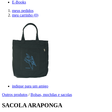
E-Books
meus pedidos
meu carrinho
(0)
indique para um amigo
Outros produtos
/
Bolsas, mochilas e sacolas
SACOLA ARAPONGA