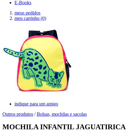
E-Books
meus pedidos
meu carrinho
(0)
indique para um amigo
Outros produtos
/
Bolsas, mochilas e sacolas
MOCHILA INFANTIL JAGUATIRICA