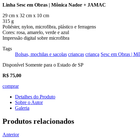
Linha Sesc em Obras | Mônica Nador + JAMAC
29 cm x 32 cm x 10 cm
315 g
Poliéster, nylon, microfibra, plástico e ferragens
Cores: rosa, amarelo, verde e azul
Impressão digital sobre microfibra
Tags
Bolsas, mochilas e sacolas
crianças
criança
Sesc em Obras | 
Disponível Somente para o Estado de SP
R$
75,00
comprar
Detalhes do Produto
Sobre o Autor
Galeria
Produtos relacionados
Anterior