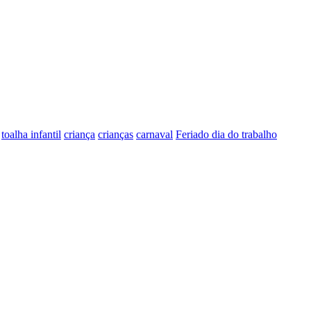
toalha infantil
criança
crianças
carnaval
Feriado dia do trabalho