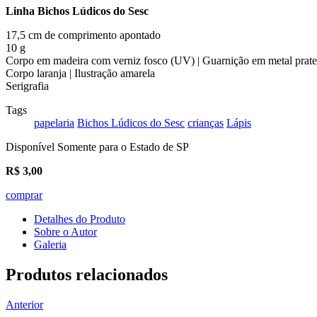
Linha Bichos Lúdicos do Sesc
17,5 cm de comprimento apontado
10 g
Corpo em madeira com verniz fosco (UV) | Guarnição em metal prate
Corpo laranja | Ilustração amarela
Serigrafia
Tags
papelaria
Bichos Lúdicos do Sesc
crianças
Lápis
Disponível Somente para o Estado de SP
R$
3,00
comprar
Detalhes do Produto
Sobre o Autor
Galeria
Produtos relacionados
Anterior