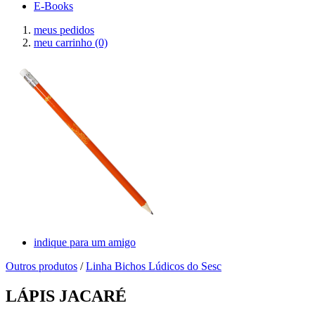
E-Books
meus pedidos
meu carrinho
(0)
indique para um amigo
Outros produtos
/
Linha Bichos Lúdicos do Sesc
LÁPIS JACARÉ