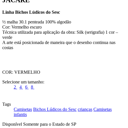
Linha Bichos Lúdicos do Sesc
½ malha 30.1 penteada 100% algodão
Cor: Vermelho escuro
Técnica utilizada para aplicação da obra: Silk (serigrafia) 1 cor –
verde
A arte está posicionada de maneira que o desenho continua nas
costas
COR:
VERMELHO
Selecione um tamanho:
2
4
6
8
Tags
Camisetas
Bichos Lúdicos do Sesc
crianças
Camisetas
infantis
Disponível Somente para o Estado de SP