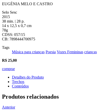
EUGÉNIA MELO E CASTRO
Selo Sesc
2015
38 min. | 28 p.
14 x 12,5 x 0,7 cm
78g
CDSS: 057/15
CB: 7898444700975
Tags
Música para crianças
Poesia
Vozes Femininas
crianças
R$
25,00
comprar
Detalhes do Produto
Trechos
Conteúdos
Produtos relacionados
Anterior