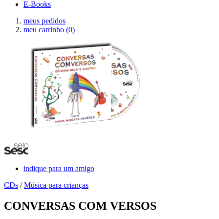
E-Books
meus pedidos
meu carrinho
(0)
indique para um amigo
CDs
/
Música para crianças
CONVERSAS COM VERSOS