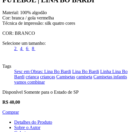
Material: 100% algodão
Cor: branca / gola vermelha
Técnica de impressão: silk quatro cores
COR:
BRANCO
Selecione um tamanho:
2
4
6
8
Tags
Sesc em Obras: Lina Bo Bardi
Lina Bo Bardi
Linha Lina Bo
Bardi
criança
crianças
Camisetas
camiseta
Camisetas infantis
vamos combinar
Disponível Somente para o Estado de SP
R$
40,00
Comprar
Detalhes do Produto
Sobre o Autor