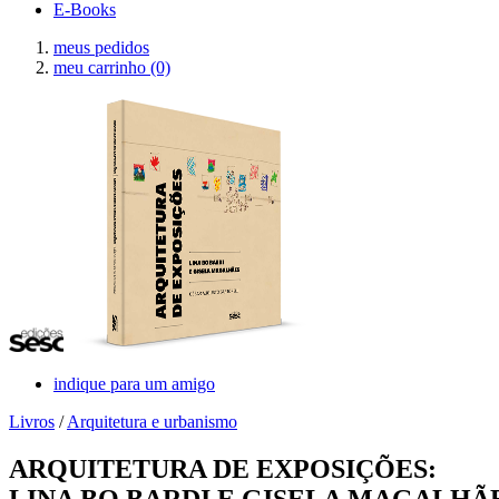
E-Books
meus pedidos
meu carrinho
(0)
indique para um amigo
Livros
/
Arquitetura e urbanismo
ARQUITETURA DE EXPOSIÇÕES:
LINA BO BARDI E GISELA MAGALHÃ