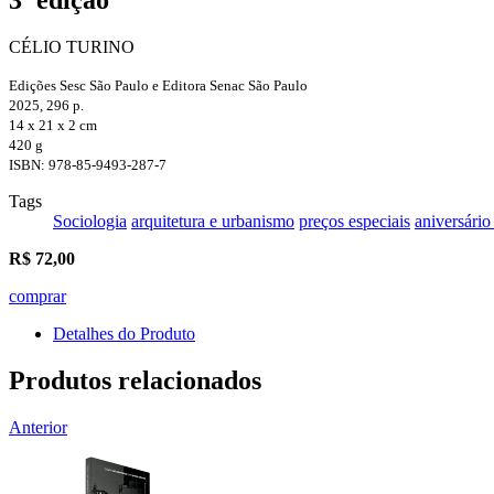
CÉLIO TURINO
Edições Sesc São Paulo e Editora Senac São Paulo
2025, 296 p.
14 x 21 x 2 cm
420 g
ISBN: 978-85-9493-287-7
Tags
Sociologia
arquitetura e urbanismo
preços especiais
aniversário
R$
72,00
comprar
Detalhes do Produto
Produtos relacionados
Anterior