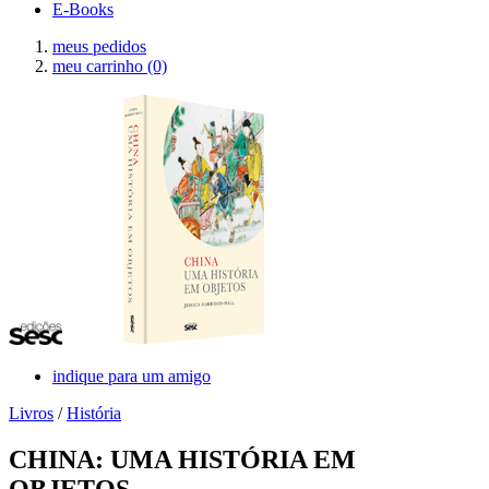
E-Books
meus pedidos
meu carrinho
(0)
indique para um amigo
Livros
/
História
CHINA: UMA HISTÓRIA EM
OBJETOS