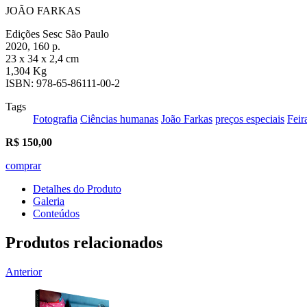
JOÃO FARKAS
Edições Sesc São Paulo
2020, 160 p.
23 x 34 x 2,4 cm
1,304 Kg
ISBN: 978-65-86111-00-2
Tags
Fotografia
Ciências humanas
João Farkas
preços especiais
Feir
R$
150,00
comprar
Detalhes do Produto
Galeria
Conteúdos
Produtos relacionados
Anterior