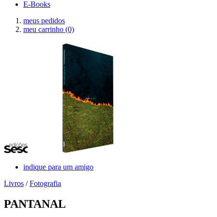
E-Books
meus pedidos
meu carrinho
(0)
indique para um amigo
Livros
/
Fotografia
PANTANAL