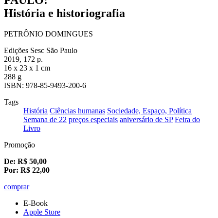
História e historiografia
PETRÔNIO DOMINGUES
Edições Sesc São Paulo
2019, 172 p.
16 x 23 x 1 cm
288 g
ISBN: 978-85-9493-200-6
Tags
História
Ciências humanas
Sociedade, Espaço, Política
Semana de 22
preços especiais
aniversário de SP
Feira do
Livro
Promoção
De:
R$
50,00
Por:
R$
22,00
comprar
E-Book
Apple Store