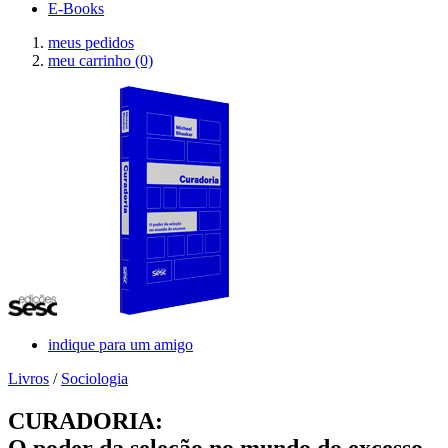
E-Books
meus pedidos
meu carrinho
(0)
indique para um amigo
Livros
/
Sociologia
CURADORIA:
O poder da seleção no mundo do excesso