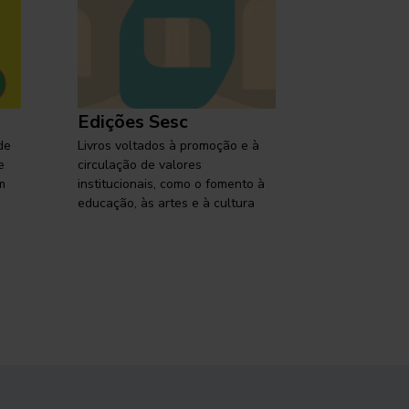
Edições Sesc
Selo Ses
de
Livros voltados à promoção e à
Lançamentos,
e
circulação de valores
reflexões so
m
institucionais, como o fomento à
brasileira em
educação, às artes e à cultura