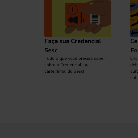
l
Faça sua Credencial
Ce
 SP,
Sesc
Fo
viajar
Tudo o que você precisa saber
Enc
sobre a Credencial, ou
deb
carteirinha, do Sesc!
cul
cult