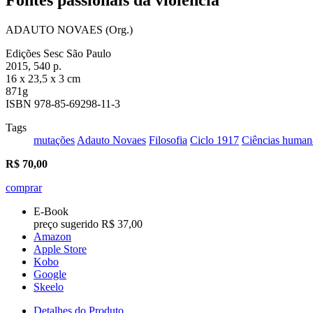
ADAUTO NOVAES (Org.)
Edições Sesc São Paulo
2015, 540 p.
16 x 23,5 x 3 cm
871g
ISBN 978-85-69298-11-3
Tags
mutações
Adauto Novaes
Filosofia
Ciclo 1917
Ciências human
R$
70,00
comprar
E-Book
preço sugerido R$ 37,00
Amazon
Apple Store
Kobo
Google
Skeelo
Detalhes do Produto