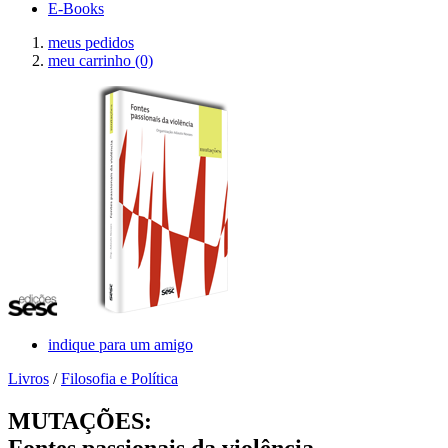
E-Books
meus pedidos
meu carrinho
(0)
indique para um amigo
Livros
/
Filosofia e Política
MUTAÇÕES:
Fontes passionais da violência