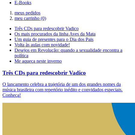
E-Books
meus pedidos
meu carrinho
(0)
Três CDs para redescobrir Vadico
Os mais procurados da linha Aves da Mata
Um guia de presentes para o Dia dos Pais
Volta às aulas com novidade!
Desejos em Revolução: quando a sexualidade encontra a
política
Me aqueça neste inverno
Três CDs para redescobrir Vadico
O lançamento celebra a trajetória de um dos grandes nomes da
música brasileira com repertório inédito e convidados especiais.
Conheça!