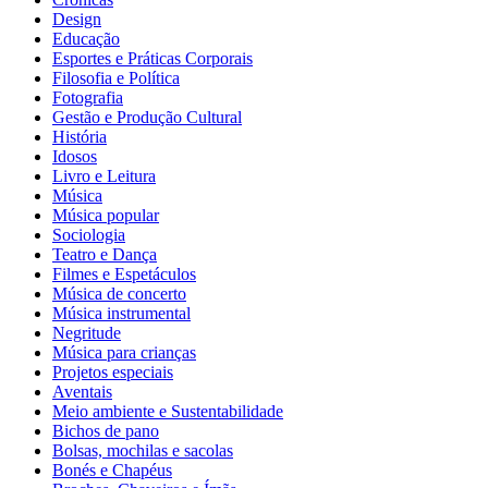
Design
Educação
Esportes e Práticas Corporais
Filosofia e Política
Fotografia
Gestão e Produção Cultural
História
Idosos
Livro e Leitura
Música
Música popular
Sociologia
Teatro e Dança
Filmes e Espetáculos
Música de concerto
Música instrumental
Negritude
Música para crianças
Projetos especiais
Aventais
Meio ambiente e Sustentabilidade
Bichos de pano
Bolsas, mochilas e sacolas
Bonés e Chapéus