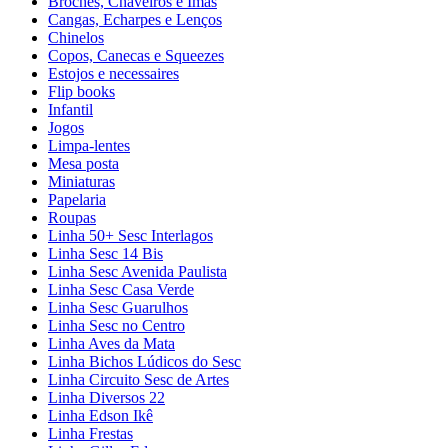
Broches, Chaveiros e Ímãs
Cangas, Echarpes e Lenços
Chinelos
Copos, Canecas e Squeezes
Estojos e necessaires
Flip books
Infantil
Jogos
Limpa-lentes
Mesa posta
Miniaturas
Papelaria
Roupas
Linha 50+ Sesc Interlagos
Linha Sesc 14 Bis
Linha Sesc Avenida Paulista
Linha Sesc Casa Verde
Linha Sesc Guarulhos
Linha Sesc no Centro
Linha Aves da Mata
Linha Bichos Lúdicos do Sesc
Linha Circuito Sesc de Artes
Linha Diversos 22
Linha Edson Ikê
Linha Frestas