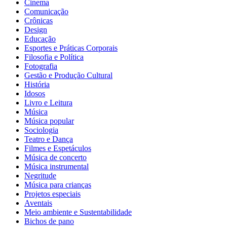
Cinema
Comunicação
Crônicas
Design
Educação
Esportes e Práticas Corporais
Filosofia e Política
Fotografia
Gestão e Produção Cultural
História
Idosos
Livro e Leitura
Música
Música popular
Sociologia
Teatro e Dança
Filmes e Espetáculos
Música de concerto
Música instrumental
Negritude
Música para crianças
Projetos especiais
Aventais
Meio ambiente e Sustentabilidade
Bichos de pano