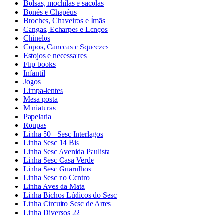
Bolsas, mochilas e sacolas
Bonés e Chapéus
Broches, Chaveiros e Ímãs
Cangas, Echarpes e Lenços
Chinelos
Copos, Canecas e Squeezes
Estojos e necessaires
Flip books
Infantil
Jogos
Limpa-lentes
Mesa posta
Miniaturas
Papelaria
Roupas
Linha 50+ Sesc Interlagos
Linha Sesc 14 Bis
Linha Sesc Avenida Paulista
Linha Sesc Casa Verde
Linha Sesc Guarulhos
Linha Sesc no Centro
Linha Aves da Mata
Linha Bichos Lúdicos do Sesc
Linha Circuito Sesc de Artes
Linha Diversos 22