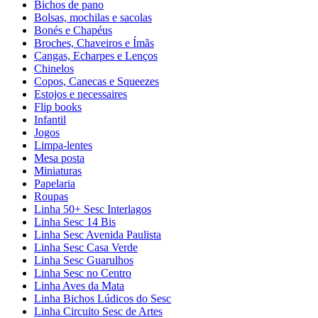
Bichos de pano
Bolsas, mochilas e sacolas
Bonés e Chapéus
Broches, Chaveiros e Ímãs
Cangas, Echarpes e Lenços
Chinelos
Copos, Canecas e Squeezes
Estojos e necessaires
Flip books
Infantil
Jogos
Limpa-lentes
Mesa posta
Miniaturas
Papelaria
Roupas
Linha 50+ Sesc Interlagos
Linha Sesc 14 Bis
Linha Sesc Avenida Paulista
Linha Sesc Casa Verde
Linha Sesc Guarulhos
Linha Sesc no Centro
Linha Aves da Mata
Linha Bichos Lúdicos do Sesc
Linha Circuito Sesc de Artes