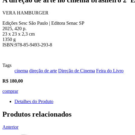
VERA HAMBURGER
Edições Sesc São Paulo | Editora Senac SP
2025, 420 p.
23 x 23 x 2,3 cm
1350 g
ISBN:978-85-9493-293-8
Tags
cinema
direção de arte
Direção de Cinema
Feira do Livro
R$
180,00
comprar
Detalhes do Produto
Produtos relacionados
Anterior