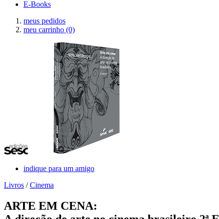
E-Books
meus pedidos
meu carrinho
(0)
indique para um amigo
Livros
/
Cinema
ARTE EM CENA:
A direção de arte no cinema brasileiro 2ª 