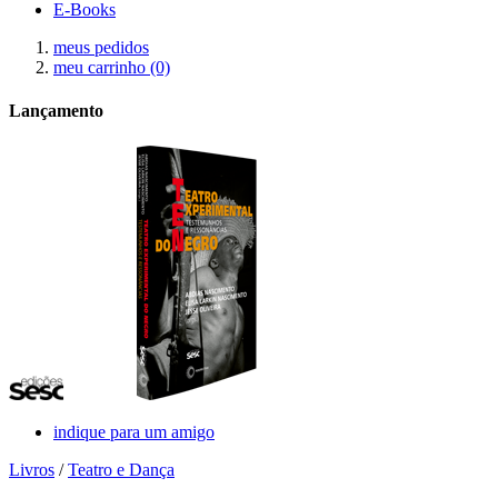
E-Books
meus pedidos
meu carrinho
(0)
Lançamento
indique para um amigo
Livros
/
Teatro e Dança