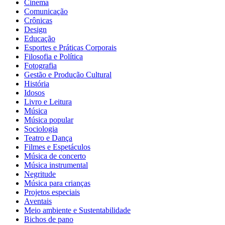
Cinema
Comunicação
Crônicas
Design
Educação
Esportes e Práticas Corporais
Filosofia e Política
Fotografia
Gestão e Produção Cultural
História
Idosos
Livro e Leitura
Música
Música popular
Sociologia
Teatro e Dança
Filmes e Espetáculos
Música de concerto
Música instrumental
Negritude
Música para crianças
Projetos especiais
Aventais
Meio ambiente e Sustentabilidade
Bichos de pano