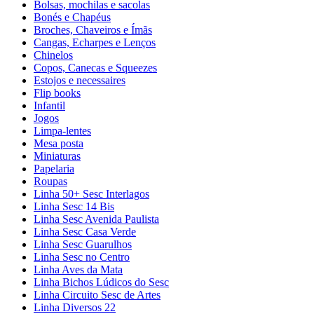
Bolsas, mochilas e sacolas
Bonés e Chapéus
Broches, Chaveiros e Ímãs
Cangas, Echarpes e Lenços
Chinelos
Copos, Canecas e Squeezes
Estojos e necessaires
Flip books
Infantil
Jogos
Limpa-lentes
Mesa posta
Miniaturas
Papelaria
Roupas
Linha 50+ Sesc Interlagos
Linha Sesc 14 Bis
Linha Sesc Avenida Paulista
Linha Sesc Casa Verde
Linha Sesc Guarulhos
Linha Sesc no Centro
Linha Aves da Mata
Linha Bichos Lúdicos do Sesc
Linha Circuito Sesc de Artes
Linha Diversos 22