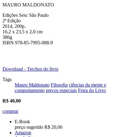
MAURO MALDONATO
Edições Sesc São Paulo
2ª Edição
2014, 200p.
16,2 x 23,5 x 2,0 cm
386g
ISBN 978-85-7995-088-9
Download - Trechos do livro
Tags
Mauro Maldonato
Filosofia
ciências da mente e
comportamento
preços especiais
Feira do Livro
R$
40,00
comprar
E-Book
preço sugerido R$ 20,00
Amazon