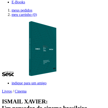
E-Books
meus pedidos
meu carrinho
(0)
indique para um amigo
Livros
/
Cinema
ISMAIL XAVIER:
Um pensador do cinema brasileiro