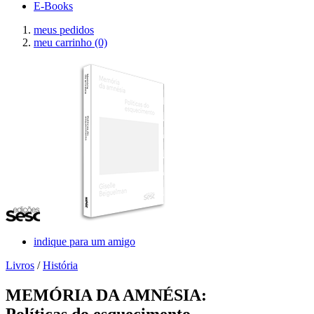
E-Books
meus pedidos
meu carrinho
(0)
indique para um amigo
Livros
/
História
MEMÓRIA DA AMNÉSIA:
Políticas do esquecimento