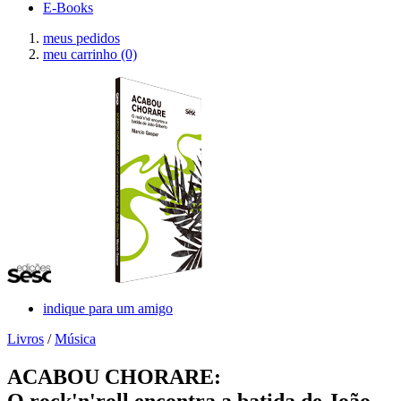
E-Books
meus pedidos
meu carrinho
(0)
indique para um amigo
Livros
/
Música
ACABOU CHORARE:
O rock'n'roll encontra a batida de João