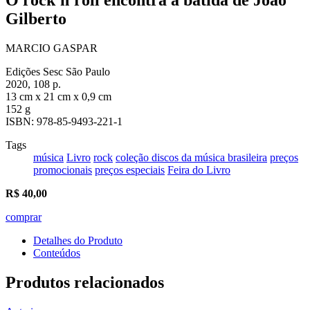
Gilberto
MARCIO GASPAR
Edições Sesc São Paulo
2020, 108 p.
13 cm x 21 cm x 0,9 cm
152 g
ISBN: 978-85-9493-221-1
Tags
música
Livro
rock
coleção discos da música brasileira
preços
promocionais
preços especiais
Feira do Livro
R$
40,00
comprar
Detalhes do Produto
Conteúdos
Produtos relacionados