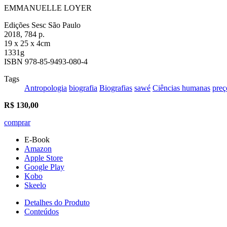
EMMANUELLE LOYER
Edições Sesc São Paulo
2018, 784 p.
19 x 25 x 4cm
1331g
ISBN 978-85-9493-080-4
Tags
Antropologia
biografia
Biografias
sawé
Ciências humanas
preç
R$
130,00
comprar
E-Book
Amazon
Apple Store
Google Play
Kobo
Skeelo
Detalhes do Produto
Conteúdos